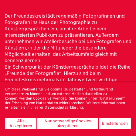
Der Freundeskreis lädt regelmäßig Fotografinnen und
Fotografen ins Haus der Photographie zu
Künstlergesprächen ein, um ihre Arbeit einem
interessierten Publikum zu präsentieren. Außerdem
unternehmen wir Atelierbesuche bei den Fotografen und
Künstlern, in der die Mitglieder die besondere
Möglichkeit erhalten, das Arbeitsumfeld gleich mit
kennenzulernen.
Ein Schwerpunkt der Künstlergespräche bildet die Reihe
„Freunde der Fotografie“. Hierzu sind beim
Freundeskreis mehrmals im Jahr weltweit wichtige
Fotografinnen und Fotografen aus dem gegenwärtigen
Um diese Webseite für Sie optimal zu gestalten und fortlaufend
Fotokontext zu Gast, um ihre Positionen im Auditorium
verbessern zu können und um externe Medien darstellen zu
des Hauses der Photographie vorzustellen und zu
können, werden Cookies verwendet. Sie können unter "Einstellungen"
der Erhebung von Nutzerdaten widersprechen. Weitere Informationen
diskutieren. In der Vergangenheit begeisterten bereits
erhalten Sie in unserer
Datenschutzerklärung
.
renommierte Fotografen wie Martin Parr oder Alec Soth
und das international ausgezeichnete Duo Adam
Alle
Nur notwendige Cookies
Einstellungen
Broomberg und Oliver Chanarin zahlreiche
Akzeptieren
akzeptieren
Besucher:innen. Insbesondere der britische Fotograf