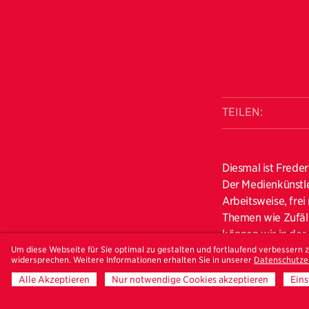
TEILEN:
Diesmal ist Frede
Der Medienkünstle
Arbeitsweise, fre
Themen wie Zufäll
können wir in der
Um diese Webseite für Sie optimal zu gestalten und fortlaufend verbessern
auch wieder ein pa
widersprechen. Weitere Informationen erhalten Sie in unserer
Datenschutze
Wer den Termin ni
Alle Akzeptieren
Nur notwendige Cookies akzeptieren
Eins