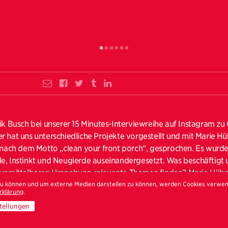
rik Busch bei unserer 15 Minutes-Interviewreihe auf Instagram zu
r hat uns unterschiedliche Projekte vorgestellt und mit Marie Hü
i nach dem Motto „clean your front porch“, gesprochen. Es wurde 
e, Instinkt und Neugierde auseinandergesetzt. Was beschäftigt u
 unmittelbaren Umgebung relevante Themen finden? Marie Hübne
 zu können und um externe Medien darstellen zu können, werden Cookies verwe
ar schnelle Fragen gestellt.
rklärung
.
cht geschafft hat, kann das Interview auf
IGTV
oder
YouTube
na
tellungen