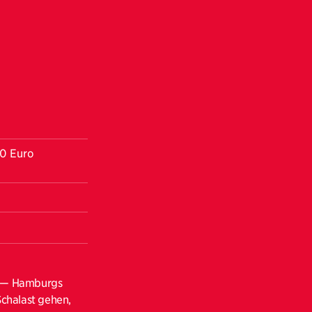
00 Euro
t — Hamburgs
Schalast gehen,