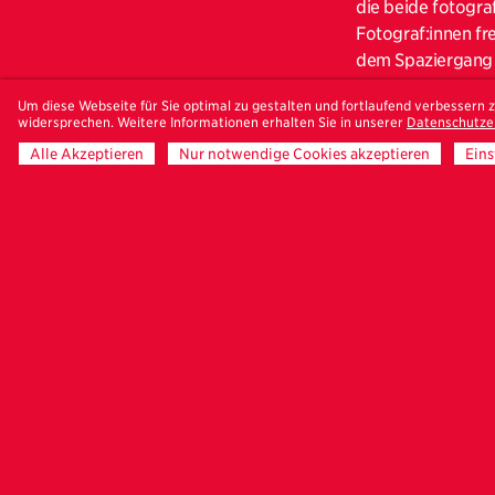
die beide fotogra
Fotograf:innen fre
dem Spaziergang 
Wir starten bei d
Um diese Webseite für Sie optimal zu gestalten und fortlaufend verbessern
widersprechen. Weitere Informationen erhalten Sie in unserer
Datenschutze
Schenk ausstellt. 
Alle Akzeptieren
Nur notwendige Cookies akzeptieren
Eins
seinen aktuellen 
was man sehen kan
beginnen zu leben
Schatten, Farbe, 
Danach gehen wir 
zeitgenössische k
Sandra Mann präse
das rein Ästhetis
Künstler:innen nu
visuell zu kommun
Die add art ist e
zeitgenössische K