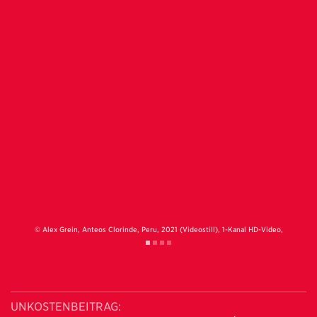
© Alex Grein, Anteos Clorinde, Peru, 2021 (Videostill), 1-Kanal HD-Video,
Courtesy: Die Künstlerin und Galerie Gisela Clement, Bonn
UNKOSTENBEITRAG: