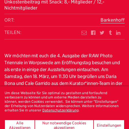
Unkostenbeitrag mit Snack: 8,- Mitglieder / 12,-
Nichtmitglieder
ORT:
Barkenhoff
TEILEN:
Wir möchten mit euch die 4. Ausgabe der RAW Photo
Triennale in Worpswede am Eröffnungstag besuchen und
als erste in einige der Ausstellungen eintauchen. Am
Samstag, den 18. März, um 11.30 Uhr begrüßen uns Daria
Bona und Cale Garrido aus dem Kurator*innen-Team in der
Ausstellung #NEXT. Nach diese exklusiven Führung mit
Um diese Webseite für Sie optimal zu gestalten und fortlaufend
Cale, unserem Neuzugang im Aktivenkreis, spazieren wir
verbessern zu können und um externe Medien darstellen zu
können, werden Cookies verwendet. Sie können unter "Einstellungen"
gemeinsam in die Worpsweder Kunsthalle. Dort findet um
der Erhebung von Nutzerdaten widersprechen. Weitere Informationen
erhalten Sie in unserer
Datenschutzerklärung
.
13 Uhr eine Gesprächsrunde mit den Kurator*innen des
Festivals und anwesenden Künstler*innen statt. Wir
Alle
Nur notwendige Cookies
bekommen dann Einblicke in die Konzepte und inhaltlichen
Einstellungen
Akzeptieren
akzeptieren