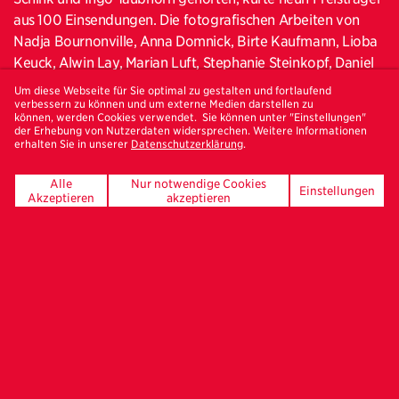
aus 100 Einsendungen. Die fotografischen Arbeiten von
Nadja Bournonville, Anna Domnick, Birte Kaufmann, Lioba
Keuck, Alwin Lay, Marian Luft, Stephanie Steinkopf, Daniel
Stubenvoll und Christina Werner werden vom 7. Februar bis
Um diese Webseite für Sie optimal zu gestalten und fortlaufend
23. März 2014 im Haus der Photographie der Deichtorhallen
verbessern zu können und um externe Medien darstellen zu
können, werden Cookies verwendet. Sie können unter "Einstellungen"
zu sehen sein.
der Erhebung von Nutzerdaten widersprechen. Weitere Informationen
erhalten Sie in unserer
Datenschutzerklärung
.
Eine Espressomaschine, die in ihrem eigenen Kaffee
ertrinkt, Landschaften, die im wahrsten Sinn des Wortes fast
Alle
Nur notwendige Cookies
Einstellungen
Akzeptieren
akzeptieren
vor uns und aus dem Bild entschwinden oder Menschen -
gegerbt, gebrandmarkt und gezeichnet von ihrem Dasein -
als Randgruppe tituliert oder in solch absurden Haltungen
ins Motiv inszeniert, dass das Kuckucknest grüßt und uns
verblüfft aus der Wäsche schauen lässt. Graue Betonbilder
von monochromer Schlichtheit und überbordend bunte
Collagen von malerischer Schönheit: Im zehnten Jahr seines
Bestehens präsentiert »gute aussichten 2013/2014« eine
inhaltliche, ästhetische, mediale und formale Bandbreite,
wie sie die junge deutsche Fotografie selten geboten hat.