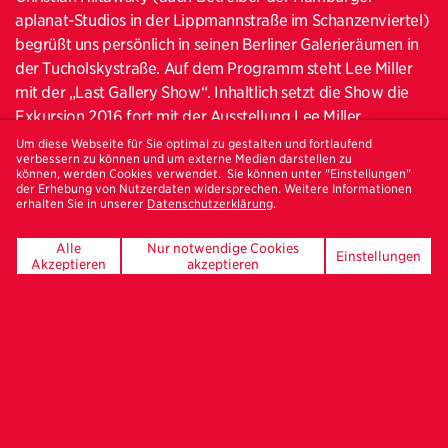
aplanat-Studios in der Lippmannstraße im Schanzenviertel)
begrüßt uns persönlich in seinen Berliner Galerieräumen in
der Tucholskystraße. Auf dem Programm steht Lee Miller
mit der „Last Gallery Show“. Inhaltlich setzt die Show die
Exkursion 2016 fort mit der Ausstellung Lee Miller
Fotografien im Martin-Gropius-Bau, in der die gesamt
Um diese Webseite für Sie optimal zu gestalten und fortlaufend
verbessern zu können und um externe Medien darstellen zu
Bandbreite der amerikanischen Fotografin und
können, werden Cookies verwendet. Sie können unter "Einstellungen"
Bildjournalistin gezeigt wurde. Lee Miller (1907-1977) hat in
der Erhebung von Nutzerdaten widersprechen. Weitere Informationen
erhalten Sie in unserer
Datenschutzerklärung
.
ihrem Werk sehr unterschiedliche Aspekte wie Surrealismus,
Mode-, Porträt- und Reisefotografie sowie
Alle
Nur notwendige Cookies
Einstellungen
Kriegsberichterstattung vereint.
Akzeptieren
akzeptieren
Während der Mittagspause ziehen wir weiter in die neuen
Berliner Ausstellungsräume der Julia Stoschek Collection
(Leipziger Straße 60, Eingang via Jerusalemer Straße) und
die aktuelle Ausstellung "Jaguars and Electric Eels“. Zu
sehen sind 39 Arbeiten von 30 KünstlerInnen. Der
Ausstellungstitel ist einem Expeditionsbericht Alexander
von Humboldts entliehen. Zwischen 1799 und 1804 hatte