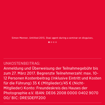
 NSA,
Simon Menner, Untitled 2013, Stasi agent during a seminar on disguises,
Edu B
courtesy Simon Menner/BStU
UNKOSTENBEITRAG:
Anmeldung und Überweisung der Teilnahmegebühr bis
zum 27. März 2017. Begrenzte Teilnehmerzahl: max. 10-
12 Personen Kostenbeitrag (Inklusive Eintritt und Kosten
für die Führung) 35 € (Mitglieder)/45 € (Nicht-
Mitglieder) Konto: Freundeskreis des Hauses der
Photographie e.V. IBAN: DE06 2008 0000 0402 9070
00/ BIC: DRESDEFF200