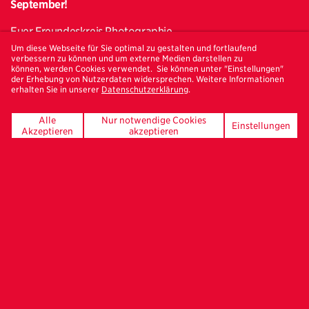
September!
Euer Freundeskreis Photographie
Um diese Webseite für Sie optimal zu gestalten und fortlaufend
verbessern zu können und um externe Medien darstellen zu
können, werden Cookies verwendet. Sie können unter "Einstellungen"
der Erhebung von Nutzerdaten widersprechen. Weitere Informationen
erhalten Sie in unserer
Datenschutzerklärung
.
Um externe Inhalte anschauen zu können, müssen
Cookies für Externe Medien zugelassen werden.
Alle
Nur notwendige Cookies
Einstellungen
Akzeptieren
akzeptieren
Cookies für Externe Medien erlauben.
Bestelle hier deinen
Freundeskreis-Newsletter