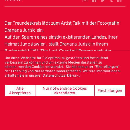
Der Freundeskreis lädt zum Artist Talk mit der Fotografin
Dragana Jurisic ein.
Auf den Spuren eines einstig existierenden Landes, ihrer
Heimat Jugoslawien, stellt Dragana Jurisic in ihrem
Buchprojekt "YU: The Lost Country" Fragen nach der
eigenen Idenität.
Um diese Webseite für Sie optimal zu gestalten und fortlaufend
verbessern zu können und um externe Medien darstellen zu
können, werden Cookies verwendet. Sie können unter "Einstellungen"
Dragana Jurisic hat mit ihrer Foto-Serie "YU: The Lost
der Erhebung von Nutzerdaten widersprechen. Weitere Informationen
erhalten Sie in unserer
Datenschutzerklärung
.
Country“ ein Zeitzeugnis geschaffen, das bereits mit
Auszeichnungen wie der "Special Recognition“ des
Alle
Nur notwendige Cookies
Dorothea Lange and Paul Taylor Prize's gewürdigt wurde.
Einstellungen
Akzeptieren
akzeptieren
Geboren und aufgewachsen in Slavonski Brod, Kroatien
(ehemals Jugoslawien), begab sich die an der University of
Wales, Newport, studierte Künstlerin, die heute in Dublin
lebt, 2011 mit einer Rolleiflex auf die Suche nach ihrer
Heimat. Auf den Spuren von Rebecca West, deren Bericht