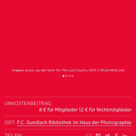
S und
Dragana Jurisic, aus der Serie YU: The Lost Country, 2013 © FELD+HAUS und
Drag
die Künstlerin
UNKOSTENBEITRAG:
8 € für Mitglieder 12 € für Nichtmitglieder
ORT:
F.C. Gundlach Bibliothek im Haus der Photographie
TEILEN: