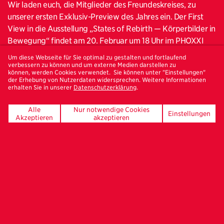
Wir laden euch, die Mitglieder des Freundeskreises, zu
unserer ersten Exklusiv-Preview des Jahres ein. Der First
View in die Ausstellung „States of Rebirth — Körperbilder in
Bewegung“ findet am 20. Februar um 18 Uhr im PHOXXI
statt. Eine Stunde vor der offiziellen Ausstellungseröffnung
Um diese Webseite für Sie optimal zu gestalten und fortlaufend
bieten wir unseren Freund:innen der Fotografie eine
verbessern zu können und um externe Medien darstellen zu
können, werden Cookies verwendet. Sie können unter "Einstellungen"
Einführung mit Nadine Isabelle Henrich, Kuratorin vom
der Erhebung von Nutzerdaten widersprechen. Weitere Informationen
erhalten Sie in unserer
Datenschutzerklärung
.
Haus der Photographie.
STATES OF REBIRTH beleuchtet die Beziehungen zwischen
Alle
Nur notwendige Cookies
Einstellungen
Akzeptieren
akzeptieren
Körper, Bewegung und gesellschaftlichen Strukturen in
physischen und digitalen Räumen, mit einem Fokus auf
dokumentarische und konzeptuelle Projekte der
zeitgenössischen Performance-, Porträt- und
Tanzfotografie. Anhand einer Choreografie, die Aufnahmen
bewegter Körper im Raum zueinander in Beziehung setzt,
untersucht die Ausstellung, inwiefern Haltungen, Gesten
und Posen die Aushandlungsprozesse gesellschaftlicher
Veränderungen reflektieren, gestalten und transformieren.