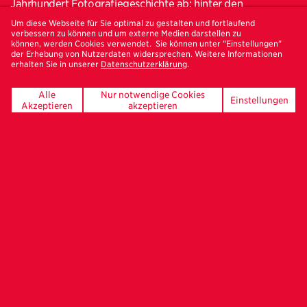
Jahrhundert Fotografiegeschichte ab; hinter den
Fotografien stehen spannende Biografien und
Um diese Webseite für Sie optimal zu gestalten und fortlaufend
verbessern zu können und um externe Medien darstellen zu
Lebenswerke, die wir gemeinsam in Führungen und
können, werden Cookies verwendet. Sie können unter "Einstellungen"
Gesprächen entdecken werden. Ein kompakter,
der Erhebung von Nutzerdaten widersprechen. Weitere Informationen
erhalten Sie in unserer
Datenschutzerklärung
.
anregender Fotografietag, zu dem wir ganz herzlich
einladen möchten!
Alle
Nur notwendige Cookies
Einstellungen
Akzeptieren
akzeptieren
Wir treffen uns um 12 Uhr zur Ausstellung von Vivian Maier
(1926-2009) im Willy-Brandt-Haus: Wie kaum ein anderes
Werk haben die Arbeiten der amerikanischen Fotografin in
den letzten Jahren weltweit die Fotografieszene fasziniert.
Noch vor Jahren völlig unbekannt, gehört Maier heute zu
den wichtigsten Vertretern der Street Photography.
Zeitlebens hatte Maier als Kindermädchen gearbeitet,
niemand kannte ihr unglaubliches Werk. Die Auswahl von
120 Fotografien erlaubt nun einen sehenswerten Einblick in
das riesige Werk Maiers.
Danach geht es weiter in den Martin-Gropius-Bau zur
Ausstellung der chinesischen Künstlerin Liu Xia (*1961). Sie