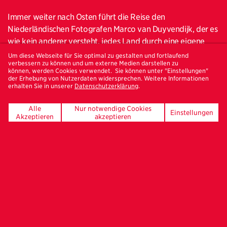
Immer weiter nach Osten führt die Reise den
Niederländischen Fotografen Marco van Duyvendijk, der es
wie kein anderer versteht, jedes Land durch eine eigene
Farbigkeit und Stimmung zu porträtieren. Seine aktuellen
Um diese Webseite für Sie optimal zu gestalten und fortlaufend
verbessern zu können und um externe Medien darstellen zu
Stationen umfassen nach China nun auch Japan und
können, werden Cookies verwendet. Sie können unter "Einstellungen"
Indonesien. Besonders der Rhythmus und die Dramaturgie
der Erhebung von Nutzerdaten widersprechen. Weitere Informationen
erhalten Sie in unserer
Datenschutzerklärung
.
von Bildfolgen, die vollkommen disparate Dinge und
Momente zu einer Geschichte zusammenfügen, zeichnen
Alle
Nur notwendige Cookies
Einstellungen
sein Werk aus. Sein Medium ist vor allem das Buch. In
Akzeptieren
akzeptieren
diesem Jahr erschienen mit
Riko
und
SMA Negeri 1 b
ereits
zwei neue Fotobücher im Eigenverlag. Wie Marco van
Duyvendijk zu seiner Bildsprache gefunden hat, wird er in
seinem Vortrag in der Reihe „Freunde der Fotografie“
anschaulich präsentieren.
Marco van Duyvendijk, geboren 1974 in den Niederlanden,
lebt und arbeitet in Rotterdam. Nach seinem Studium der
Psychologie verbringt er ein Jahr in Rumänien und widmet