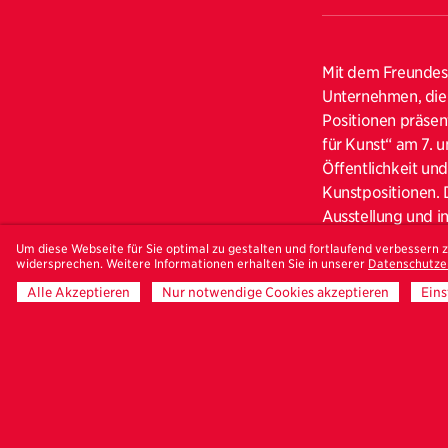
Mit dem Freundes
Unternehmen, die 
Positionen präsen
für Kunst“ am 7. 
Öffentlichkeit un
Kunstpositionen. D
Ausstellung und i
Unternehmenskultu
Um diese Webseite für Sie optimal zu gestalten und fortlaufend verbessern
Austausch mit Ihn
widersprechen. Weitere Informationen erhalten Sie in unserer
Datenschutze
Alle Akzeptieren
Nur notwendige Cookies akzeptieren
Eins
Künstlerisch spie
Diskrepanz von Na
Fotografie-Serie
Architektur sicht
mit dem Thema Sta
diese anschließend