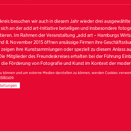
kreis besuchen wir auch in diesem Jahr wieder drei ausgewählt
sich an der add art-Initiative beteiligen und insbesondere fotog
tieren. Im Rahmen der Veranstaltung „add art – Hamburgs Wirts
und 8. November 2015 öffnen ansässige Firmen ihre Geschäftsräu
d zeigen ihre Kunstsammlungen oder speziell zu diesem Anlass 
ie Mitglieder des Freundeskreises erhalten bei der Führung Einbl
n die Förderung von Fotografie und Kunst im Kontext der mode
r. Außerdem freuen sich die Künstler und Vertreter der Untern
 zu können und um externe Medien darstellen zu können, werden Cookies verwe
en.
rklärung
.
tellungen
lt bei der Präsentation in der Wirtschaftsprüfungsgesellschaft K
tur und urbanem Raum eine Rolle: Gertje Königs lässt in ihrer k
 „Stadtbäume“ die ungewöhnlichen Facetten von Bäumen und 
bar werden. Die Nachwuchskünstlerin Silke Weißbach wiederum se
dt auseinander. In ihren Arbeiten versucht sie urbane Räume 
 künstlerisch neu zu definieren.