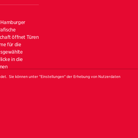
e Hamburger
rafische
chaft öffnet Türen
me für die
ausgewählte
icke in die
rnen
ehmen auf einen
ndet. Sie können unter "Einstellungen" der Erhebung von Nutzerdaten
PMG AG die
onzeptuellen
umgebender
tzt sich malerisch
aufzubrechen, um