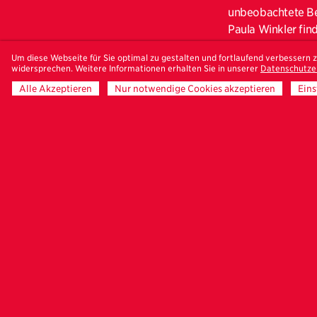
unbeobachtete Be
Paula Winkler fin
Klischees zu durc
Um diese Webseite für Sie optimal zu gestalten und fortlaufend verbessern
sie auf einer Onli
widersprechen. Weitere Informationen erhalten Sie in unserer
Datenschutze
sexuelle Begegnun
Alle Akzeptieren
Nur notwendige Cookies akzeptieren
Eins
widmet sich dem Zi
diese mit der Real
politischen Clown
weisen möchten un
Schaut euch den di
Um