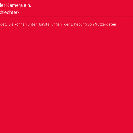
der Kamera ein.
chlechter-
kannte Männer, die
ndet. Sie können unter "Einstellungen" der Erhebung von Nutzerdaten
ersetzten die
a Fritz hingegen
 sie konfrontiert
erzählt sie von
ternativen Weg
rne