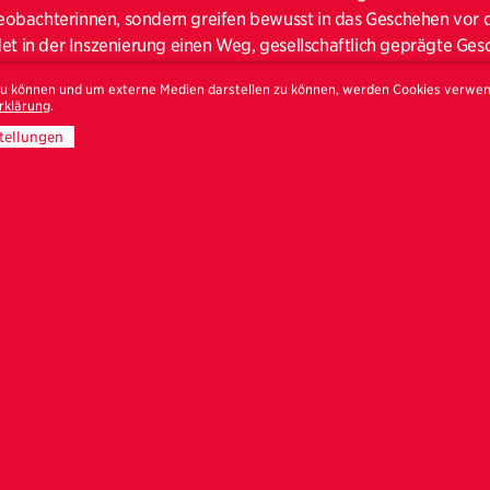
obachterinnen, sondern greifen bewusst in das Geschehen vor 
det in der Inszenierung einen Weg, gesellschaftlich geprägte Ges
hbrechen. Für ihre Arbeit "Exceptionel Encounters" traf sie unbe
 zu können und um externe Medien darstellen zu können, werden Cookies verwe
ne-Sex-Plattform kontaktierte. Die Fotosessions in Hotelzimmern 
rklärung
.
g, nach welcher die Männer ursprünglich suchten. Johanna-Mari
tellungen
rkus, einer Welt, die immer schon Teil von Inszenierung ist. Doch
ität der Straße und Umgebung, in der sie ihre Zirkusse findet. So 
s in Gaza, von Zirkusschulen, die afghanischen Kindern einen al
d dem ersten und einzigen Zirkus Islands.
gitalen Talk jetzt auf
YouTube
an!
 externe Inhalte anschauen zu können, müssen Cookies für Exte
Medien zugelassen werden.
Cookies für Externe Medien erlauben.