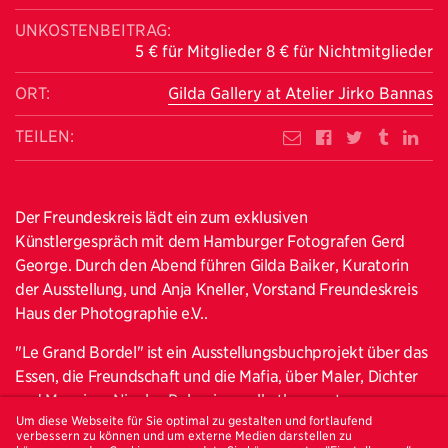
UNKOSTENBEITRAG:
5 € für Mitglieder 8 € für Nichtmitglieder
ORT:
Gilda Gallery at Atelier Jirko Bannas
TEILEN:
Der Freundeskreis lädt ein zum exklusiven
Künstlergespräch mit dem Hamburger Fotografen Gerd
George. Durch den Abend führen Gilda Baiker, Kuratorin
der Ausstellung, und Anja Kneller, Vorstand Freundeskreis
Haus der Photographie e.V..
"Le Grand Bordel" ist ein Ausstellungsbuchprojekt über das
Essen, die Freundschaft und die Mafia, über Maler, Dichter
und Monsieur Nicolas Polverino, selbstbewusste
Um diese Webseite für Sie optimal zu gestalten und fortlaufend
Haushälterinnen, den Kommunismus und Sarte, Monsieur
verbessern zu können und um externe Medien darstellen zu