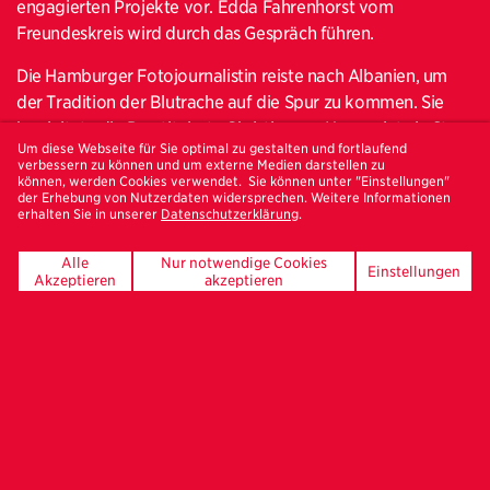
engagierten Projekte vor. Edda Fahrenhorst vom
Freundeskreis wird durch das Gespräch führen.
Die Hamburger Fotojournalistin reiste nach Albanien, um
der Tradition der Blutrache auf die Spur zu kommen. Sie
begleitete die Prostituierte Christine am Hansaplatz in St.
Um diese Webseite für Sie optimal zu gestalten und fortlaufend
Georg Hamburg und fotografierte über eineinhalb Jahre
verbessern zu können und um externe Medien darstellen zu
eine syrische Familie und deren Ankommen in Lüneburg.
können, werden Cookies verwendet. Sie können unter "Einstellungen"
der Erhebung von Nutzerdaten widersprechen. Weitere Informationen
Maria Feck dokumentierte die Proteste der Native
erhalten Sie in unserer
Datenschutzerklärung
.
Americans gegen die Öl-Pipeline in North-Dakota, USA
oder beobachtete das Model Madeline Stuart und ihre
Alle
Nur notwendige Cookies
Einstellungen
Akzeptieren
akzeptieren
Mutter auf der New York Fashion Week – für ihre
engagierten Geschichten und im Auftrag der großen
Magazine reist die Fotografin rund um den Globus.
Maria Feck, Jahrgang 1981, studierte Fotojournalismus und
Dokumentarfotografie in Hannover und Aarhus, zuvor
Kommunikationsdesign in Hamburg. Seit 2014 Tätigkeit als
freie Fotografin und Multimediajournalistin für nationale
und internationale Magazine und Zeitungen, u. A.: für DER