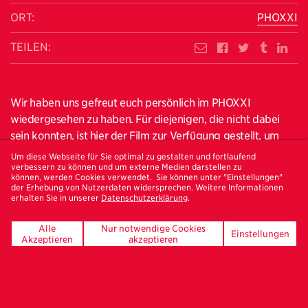
ORT:
PHOXXI
TEILEN:
Wir haben uns gefreut euch persönlich im PHOXXI
wiedergesehen zu haben. Für diejenigen, die nicht dabei
sein konnten, ist hier der
Film
zur Verfügung gestellt, um
den ereignisreichen Abend Revue passieren zu lassen.
Um diese Webseite für Sie optimal zu gestalten und fortlaufend
verbessern zu können und um externe Medien darstellen zu
können, werden Cookies verwendet. Sie können unter "Einstellungen"
Dieses Jahr präsentieren wir die Jahresgaben von den
der Erhebung von Nutzerdaten widersprechen. Weitere Informationen
erhalten Sie in unserer
Datenschutzerklärung
.
Fotograf:innen Frederik Busch, Esther Haase, Meike Kenn,
Franziska Ostermann, Max Pinckers, Nina Röder,
Alle
Nur notwendige Cookies
Einstellungen
Armin Smailovic, Maria Sturm und Cemre Yeşil, Pascal
Akzeptieren
akzeptieren
Schmidt und Paula Winkler.
Alle Interessierten können sich die Sammlerstücke im Foyer
oder beim Besuch der aktuellen Ausstellungen von