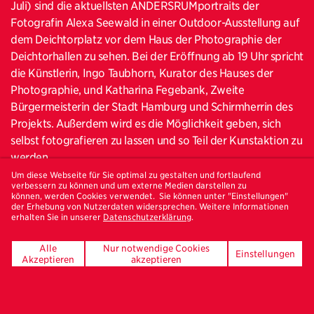
Juli) sind die aktuellsten ANDERSRUMportraits der
Fotografin Alexa Seewald in einer Outdoor-Ausstellung auf
dem Deichtorplatz vor dem Haus der Photographie der
Deichtorhallen zu sehen. Bei der Eröffnung ab 19 Uhr spricht
die Künstlerin, Ingo Taubhorn, Kurator des Hauses der
Photographie, und Katharina Fegebank, Zweite
Bürgermeisterin der Stadt Hamburg und Schirmherrin des
Projekts. Außerdem wird es die Möglichkeit geben, sich
selbst fotografieren zu lassen und so Teil der Kunstaktion zu
werden.
Um diese Webseite für Sie optimal zu gestalten und fortlaufend
Mit über 3.500 Portraits – alle von hinten aufgenommen –
verbessern zu können und um externe Medien darstellen zu
können, werden Cookies verwendet. Sie können unter "Einstellungen"
ist dieses internationale Kunstprojekt weltweit einzigartig.
der Erhebung von Nutzerdaten widersprechen. Weitere Informationen
Seit 2010 fotografiert die Künstlerin Alexa Seewald
erhalten Sie in unserer
Datenschutzerklärung
.
Menschen andersrum. Jedes der Portraits ist ein
Alle
Nur notwendige Cookies
individuelles Statement für Diversity. Die
Einstellungen
Akzeptieren
akzeptieren
ANDERSRUMportraits-Ausstellung wird am 21. Juli auf dem
Deichtorplatz vor den Deichtorhallen eröffnet. Nach den
Ansprachen der Künstlerin sowie Ingo Taubhorn, Kurator