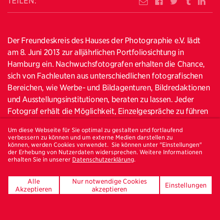
TEILEN:
Der Freundeskreis des Hauses der Photographie e.V. lädt
am 8. Juni 2013 zur alljährlichen Portfoliosichtung in
Hamburg ein. Nachwuchsfotografen erhalten die Chance,
sich von Fachleuten aus unterschiedlichen fotografischen
Bereichen, wie Werbe- und Bildagenturen, Bildredaktionen
und Ausstellungsinstitutionen, beraten zu lassen. Jeder
Fotograf erhält die Möglichkeit, Einzelgespräche zu führen
und nimmt anschließend an dem offenen Portfolio-Walk im
Um diese Webseite für Sie optimal zu gestalten und fortlaufend
Haus der Photographie teil.
verbessern zu können und um externe Medien darstellen zu
können, werden Cookies verwendet. Sie können unter "Einstellungen"
der Erhebung von Nutzerdaten widersprechen. Weitere Informationen
Die Sichter der Portfoliosichtung bilden ebenfalls die
erhalten Sie in unserer
Datenschutzerklärung
.
Fachjury und wählen die besten Fotoarbeiten im Rahmen
des „Best Portfolio“-Wettbewerbs aus. Die drei besten
Alle
Nur notwendige Cookies
Einstellungen
Portfolios werden auf der Website des Freundeskreises des
Akzeptieren
akzeptieren
Hauses der Photographie vorgestellt. Folgende
Sichterinnen und Sichter nehmen an der Portfoliosichtung