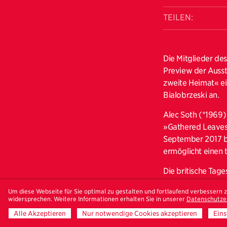
TEILEN:
Die Mitglieder de
Preview der Ausst
zweite Heimat« ei
Bialobrzeski an.
Alec Soth (*1969) 
»Gathered Leaves
September 2017 b
ermöglicht einen 
Die britische Tag
sozialer und geogr
Um diese Webseite für Sie optimal zu gestalten und fortlaufend verbessern
Stephen Shore ode
widersprechen. Weitere Informationen erhalten Sie in unserer
Datenschutze
begeisterte Alec 
Alle Akzeptieren
Nur notwendige Cookies akzeptieren
Eins
Sao Paulo Bienna