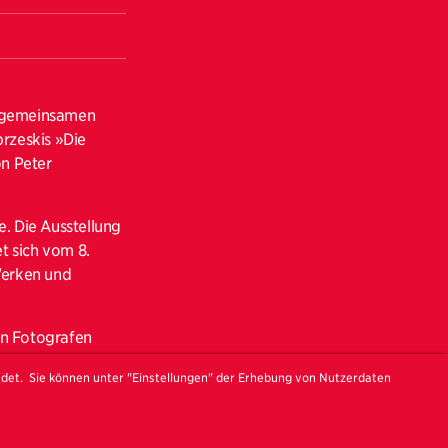
ur gemeinsamen
rzeskis »Die
on Peter
e. Die Ausstellung
 sich vom 8.
Werken und
en Fotografen
on Robert Frank,
ndet. Sie können unter "Einstellungen" der Erhebung von Nutzerdaten
uppenausstellungen
 Biennale, der
2008. In den