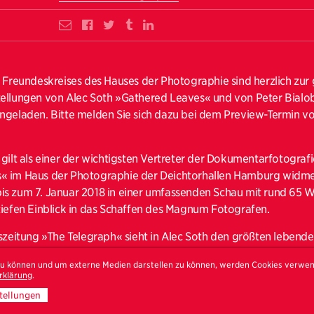
s Freundeskreises des Hauses der Photographie sind herzlich z
ellungen von Alec Soth »Gathered Leaves« und von Peter Bialob
ngeladen. Bitte melden Sie sich dazu bei dem Preview-Termin v
gilt als einer der wichtigsten Vertreter der Dokumentarfotografi
« im Haus der Photographie der Deichtorhallen Hamburg widmet
is zum 7. Januar 2018 in einer umfassenden Schau mit rund 65 
tiefen Einblick in das Schaffen des Magnum Fotografen.
eszeitung »The Telegraph« sieht in Alec Soth den größten lebend
afischer Landschaften Amerikas. Soth tritt so in die Tradition v
 zu können und um externe Medien darstellen zu können, werden Cookies verwe
r Joel Sternfeld. In zahlreichen internationalen Einzel- und Gr
rklärung
.
Soth bereits ein breites Publikum, zuletzt im Rahmen der Whitney
tellungen
le 2004, im Jeu de Paume Paris und im Fotomuseum Winterthur 