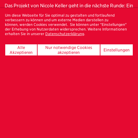
Das Projekt von Nicole Keller geht in die nächste Runde: Ein
einziges Bild war der Ausgangspunkt für
eine kreative
Um diese Webseite für Sie optimal zu gestalten und fortlaufend
Kettenreaktion quer durch Europa.
Die Hamburger
verbessern zu können und um externe Medien darstellen zu
können, werden Cookies verwendet. Sie können unter "Einstellungen"
FREELENS-Fotografin Nicole Keller
schickte ein Foto an
der Erhebung von Nutzerdaten widersprechen. Weitere Informationen
erhalten Sie in unserer
Datenschutzerklärung
.
einen Kollegen in Schweden — mit der Einladung, darauf
innerhalb von zwei Wochen fotografisch zu reagieren.
Alle
Nur notwendige Cookies
Dessen Bild wanderte anschließend weiter an eine Kollegin
Einstellungen
Akzeptieren
akzeptieren
in Italien, dann an die nächste Person im nächsten Land –
ähnlich einem Dominoeffekt.
Von Belgien bis Zypern: So entstand eine
visuelle
Inspirationskette aus 27 Fotografien von 27
Fotograf*innen aus 27 EU-Ländern.
Jedes Bild
steht für eine persönliche Reaktion auf das vorherige: mal
visuell, mal emotional, mal gedanklich oder konzeptuell. Die
Beteiligten wurden außerdem gefragt, was sie am
jeweiligen Vorgängerbild inspiriert hat — und wohin diese
Inspiration sie geführt hat. Ihre Antworten geben Einblick,
wie unterschiedlich kreative Prozesse verlaufen können.