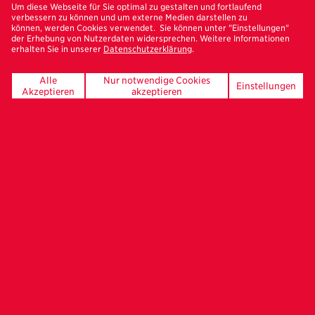
Um diese Webseite für Sie optimal zu gestalten und fortlaufend
verbessern zu können und um externe Medien darstellen zu
können, werden Cookies verwendet. Sie können unter "Einstellungen"
Um externe Inhalte anschauen zu können, müssen
der Erhebung von Nutzerdaten widersprechen. Weitere Informationen
erhalten Sie in unserer
Datenschutzerklärung
.
Cookies für Externe Medien zugelassen werden.
Alle
Nur notwendige Cookies
Cookies für Externe Medien erlauben.
Einstellungen
Akzeptieren
akzeptieren
Bestelle hier deinen
Freundeskreis-Newsletter