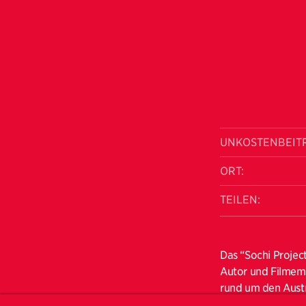
UNKOSTENBEIT
ORT:
TEILEN:
Das “Sochi Projec
Autor und Filmema
rund um den Austr
bereisten die bei