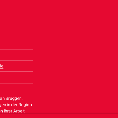
ie
van Bruggen,
gen in der Region
n ihrer Arbeit
chetschenien-