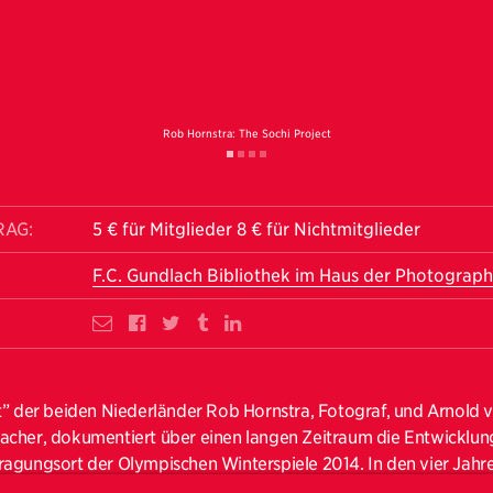
Rob Hornstra: The Sochi Project
RAG:
5 € für Mitglieder 8 € für Nichtmitglieder
F.C. Gundlach Bibliothek im Haus der Photograph
t” der beiden Niederländer Rob Hornstra, Fotograf, und Arnold 
cher, dokumentiert über einen langen Zeitraum die Entwicklun
agungsort der Olympischen Winterspiele 2014. In den vier Jahre
den Holländer zehnmal die Kaukasus-Region, um die nach den Ts