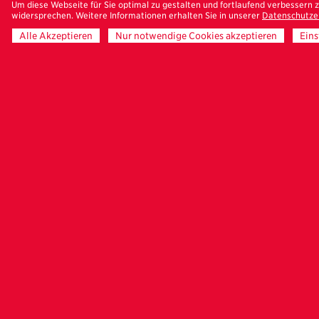
Um diese Webseite für Sie optimal zu gestalten und fortlaufend verbessern
Kriegen noch imm
widersprechen. Weitere Informationen erhalten Sie in unserer
Datenschutze
porträtieren sow
Alle Akzeptieren
Nur notwendige Cookies akzeptieren
Eins
Einfluss der Vorb
Eröffnung der Spi
entstanden, den R
Um