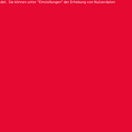
ndet. Sie können unter "Einstellungen" der Erhebung von Nutzerdaten
ohner zu
ion unter dem
htzeitig zur
the Caucasus"
rne