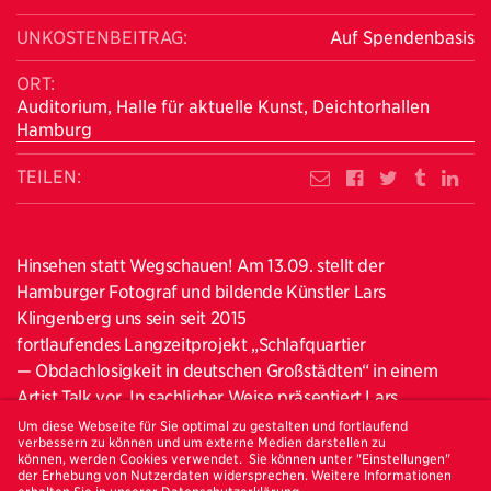
UNKOSTENBEITRAG:
Auf Spendenbasis
ORT:
Auditorium, Halle für aktuelle Kunst, Deichtorhallen
Hamburg
TEILEN:
Hinsehen statt Wegschauen! Am 13.09. stellt der
Hamburger Fotograf und bildende Künstler Lars
Klingenberg uns sein seit 2015
fortlaufendes Langzeitprojekt „Schlafquartier
— Obdachlosigkeit in deutschen Großstädten“ in einem
Artist Talk vor. In sachlicher Weise präsentiert Lars
Klingenberg die Lebensrealität von obdachlosen Menschen,
Um diese Webseite für Sie optimal zu gestalten und fortlaufend
verbessern zu können und um externe Medien darstellen zu
rückt deren Schlafstätten in den Mittelpunkt. Mit seinen
können, werden Cookies verwendet. Sie können unter "Einstellungen"
präzisen Fotografien fordert der Fotograf uns auf, genau
der Erhebung von Nutzerdaten widersprechen. Weitere Informationen