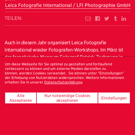
Leica Fotografie International / LFI Photographie GmbH
TEILEN:
Auch in diesem Jahr organisiert Leica Fotografie
International wieder Fotografen-Workshops. Im März ist
der französische Magnum Fotograf Patrick Zachmann in
Hamburg und im April wird dann der italienische Fotograf
Um diese Webseite für Sie optimal zu gestalten und fortlaufend
verbessern zu können und um externe Medien darstellen zu
über die "Magie der Fotobücher" berichten. Begleitend zu
können, werden Cookies verwendet. Sie können unter "Einstellungen"
der Erhebung von Nutzerdaten widersprechen. Weitere Informationen
den Workshops (nur mit Anmeldung; es gibt noch
erhalten Sie in unserer
Datenschutzerklärung
.
Restplätze!), die jeweils von Freitag bis Sonntag
stattfinden, gibt es auch öffentliche Artist Talks (in
Alle
Nur notwendige Cookies
Einstellungen
englischer Sprache), zu denen wir sehr gerne einladen:
Akzeptieren
akzeptieren
Patrick Zachmann, am 23. März um 19.00 Uhr
und
Ernesto Bazan, am 27. April um 19.00 Uhr