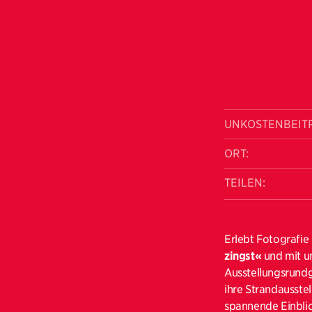
UNKOSTENBEIT
ORT:
TEILEN:
Erlebt Fotografi
zingst«
und mit un
Ausstellungsrundg
ihre Strandausste
spannende Einblic