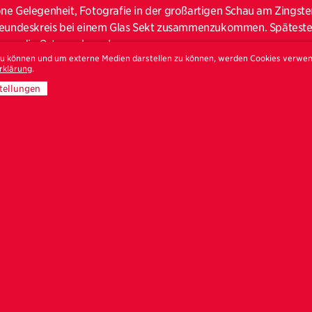
ne Gelegenheit, Fotografie in der großartigen Schau am Zingste
reundeskreis bei einem Glas Sekt zusammenzukommen. Spätestens 
e an die Ostsee planen!
 zu können und um externe Medien darstellen zu können, werden Cookies verwe
rklärung
.
ndeskreis wartet am
30. Mai um 14 Uhr
ein Highlight: Wir treffen
und Daniel & Geo Fuchs in ihrer Strandausstellung „Toygiants“
tellungen
gsrundgang
. Gemeinsam können wir mit den Künstlern über die I
ie Arbeiten zeigen Spielfiguren in ungewohnter Dimension. Am S
erlebensgroß, mit sichtbaren Gebrauchsspuren, Nähten und glä
Serie erzählt von menschlicher Fantasie und erfundenen Welten,
ealbilder gestalten: produziert und aus Plastik gegossen. In per
egenheit spannende Einblicke hinter die Bilder zu bekommen und
nzulernen.
en wir uns auf einen
Drink in der Nähe
, voraussichtlich beim Zuc
nde weiter austauschen und dann zu den nächsten Ausstellungen
Uhr: Am Strand zu Beginn der Ausstellung bei der Zingster See