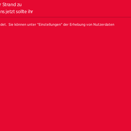
r Strand zu
jetzt sollte ihr
ndet. Sie können unter "Einstellungen" der Erhebung von Nutzerdaten
Festival-Kuratorin
zu
dee hinter der
trand von Zingst
nzenden
 aber auch davon,
sönlicher Runde
 die Künstler
kerhut
,
wo wir uns
 weiter touren
brücke.