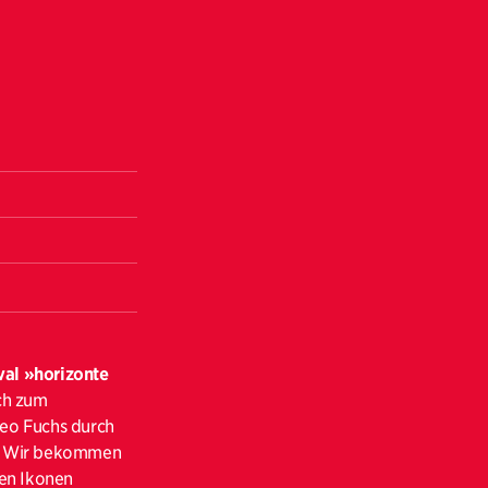
val »horizonte
uch zum
Geo Fuchs durch
. Wir bekommen
len Ikonen