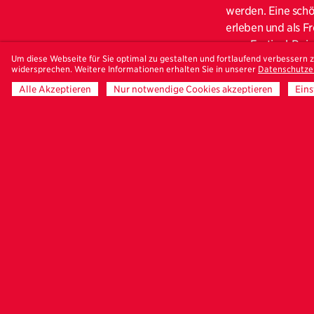
werden. Eine schö
erleben und als F
eure Festival-Reis
Um diese Webseite für Sie optimal zu gestalten und fortlaufend verbessern
widersprechen. Weitere Informationen erhalten Sie in unserer
Datenschutze
Für unseren Freu
Edda Fahrenhorst 
Alle Akzeptieren
Nur notwendige Cookies akzeptieren
Eins
einem
Ausstellun
Serie sprechen: D
erscheinen sie üb
Oberflächen. Die 
wie sich unsere Id
haben wir die Gel
persönlich kenne
Im Anschluss treff
in entspannter Ru
können.
Treffpunkt um 14 