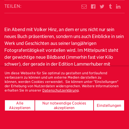
TEILEN:
Ein Abend mit Volker Hinz, an dem er uns nicht nur sein
neues Buch präsentieren, sondern uns auch Einblicke in sein
Werk und Geschichten aus seiner langjährigen
Fotografentätigkeit vorstellen wird. Im Mittelpunkt steht
der gewichtige neue Bildband (immerhin fast vier Kilo
schwer), der gerade in der Edition Lammerhuber mit
Texten von Peter-Matthias Gaede publiziert wurde. Nach
Um diese Webseite für Sie optimal zu gestalten und fortlaufend
seinem Abschied als letzter fest angestellter Fotograf vom
verbessern zu können und um externe Medien darstellen zu
können, werden Cookies verwendet. Sie können unter "Einstellungen"
STERN-Magazin, für das er vier Jahrzehnte in der ganzen
der Erhebung von Nutzerdaten widersprechen. Weitere Informationen
erhalten Sie in unserer
Datenschutzerklärung
.
Welt fotografierte, hat sich Volker Hinz umso intensiver mit
seinem riesigen Archiv beschäftigt. IN LOVE WITH
Alle
Nur notwendige Cookies
PHOTOGRAPHY verspricht nun, ein einzigartiger Schatz der
Einstellungen
Akzeptieren
akzeptieren
Fotografiegeschichte zu sein. Volker Hinz hat sie alle
fotografiert: Politiker, Künstler, Schauspieler, Celebrities
und vor allem immer wieder auch seine Kollegen. Es gibt