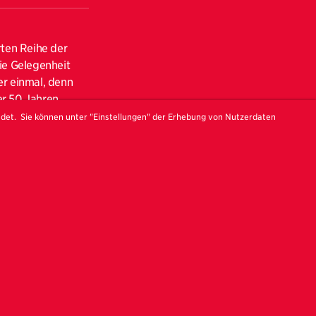
rten Reihe der
ie Gelegenheit
er einmal, denn
er 50 Jahren
it
ndet. Sie können unter "Einstellungen" der Erhebung von Nutzerdaten
Entstehung des
rojekten
sen. Seine
xistenzialisten
 unserem Salon
eröffnete er sein
RN. Der mehrfach