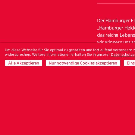
Der Hamburger Fot
„Hamburger Helden
das reiche Lebens
wir erinnern uns 
beschäftigt sich 
Um diese Webseite für Sie optimal zu gestalten und fortlaufend verbessern
widersprechen. Weitere Informationen erhalten Sie in unserer
Datenschutze
Extremsituationen
Alle Akzeptieren
Nur notwendige Cookies akzeptieren
Eins
Lebens ebenso aus
porträtierte er n
empathischen Port
eingebracht. Dass
ganz sicher wiede
Walter Schels (*1
eigenes Studio i
ausgezeichnete Fo